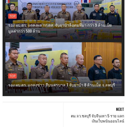
TOP
รอง ผบ.ตร. แถลงผล กก.ดส. จับยาบ้าล็อตมหึมา กว่า 9 ล้านเม็ด
มูลค่ากว่า 500 ล้าน
TOP
รอง ผบ.ตร. แถลงข่าว สืบนครบาล 7 จับยาบ้า 8 ล้านเม็ด จ.ลพบุรี
NEXT
ตม.จว.ชลบุรี จับจีนเทา 5 ราย แลก
เงินเว็บพนันออนไลน์