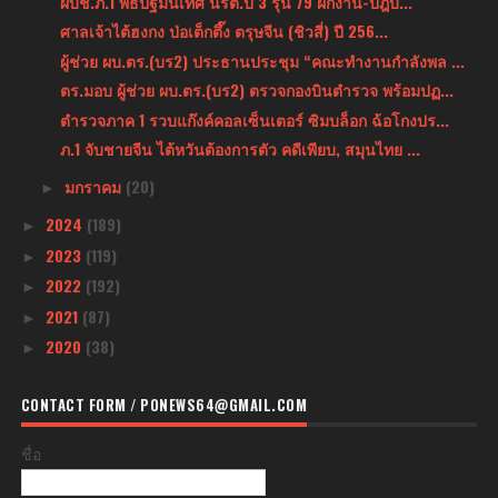
ผบช.ภ.1 พิธีปฐมนิเทศ นรต.ปี 3 รุ่น 79 ฝึกงาน-ปฎิบั...
ศาลเจ้าไต้ฮงกง ป่อเต็กตึ๊ง ตรุษจีน (ชิวสี่) ปี 256...
ผู้ช่วย ผบ.ตร.(บร2) ประธานประชุม “คณะทำงานกำลังพล ...
ตร.มอบ ผู้ช่วย ผบ.ตร.(บร2) ตรวจกองบินตำรวจ พร้อมปฏ...
ตำรวจภาค 1 รวบแก๊งค์คอลเซ็นเตอร์ ซิมบล็อก ฉ้อโกงปร...
ภ.1 จับชายจีน ไต้หวันต้องการตัว คดีเพียบ, สมุนไทย ...
มกราคม
(20)
►
2024
(189)
►
2023
(119)
►
2022
(192)
►
2021
(87)
►
2020
(38)
►
CONTACT FORM / PONEWS64@GMAIL.COM
ชื่อ