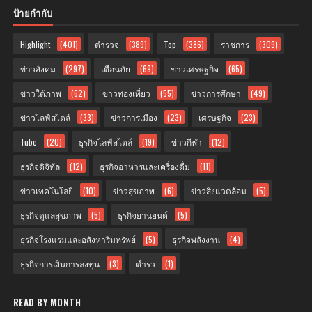
ป้ายกำกับ
Highlight
(401)
ตำรวจ
(389)
Top
(386)
ราชการ
(309)
ข่าวสังคม
(297)
เตือนภัย
(69)
ข่าวเศรษฐกิจ
(65)
ข่าวใต้ภาพ
(62)
ข่าวท่องเที่ยว
(55)
ข่าวการศึกษา
(49)
ข่าวไลฟ์สไตล์
(33)
ข่าวการเมือง
(23)
เศรษฐกิจ
(23)
Tube
(20)
ธุรกิจไลฟ์สไตล์
(19)
ข่าวกีฬา
(12)
ธุรกิจดิจิทัล
(12)
ธุรกิจอาหารและเครื่องดื่ม
(11)
ข่าวเทคโนโลยี
(10)
ข่าวสุขภาพ
(6)
ข่าวสิ่งแวดล้อม
(5)
ธุรกิจดูแลสุขภาพ
(5)
ธุรกิจยานยนต์
(5)
ธุรกิจโรงแรมและอสังหาริมทรัพย์
(5)
ธุรกิจพลังงาน
(4)
ธุรกิจการเงินการลงทุน
(3)
ตำรว
(1)
READ BY MONTH