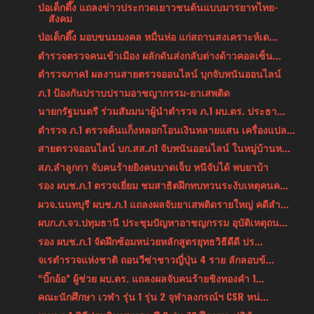
ป่อเต็กตึ๊ง แถลงข่าวประกวดเยาวชนต้นแบบมารยาทไทย-
สังคม
ป่อเต็กตึ๊ง มอบขนมมงคล หมื่นห่อ แก่สถานสงเคราะห์เด...
ตำรวจตรวจคนเข้าเมือง ผลักดันส่งกลับต่างด้าวคอลเซ็น...
ตำรวจภาค1 ผลงานสายตรวจออนไลน์ บุกจับพนันออนไลน์
ภ.1 ป้องกันปราบปรามอาชญากรรม-ยาเสพติด
นายกรัฐมนตรี ร่วมสัมมนาผู้นำตำรวจ ภ.1 ผบ.ตร. ประธา...
ตำรวจ ภ.1 ตรวจค้นแก็งหลอกโอนเงินหลายแสน เครื่องแปล...
สายตรวจออนไลน์ บก.สส.ภ1 จับพนันออนไลน์ ในหมู่บ้านห...
สภ.ลำลูกกา จับคนร้ายยิงคนบาดเจ็บ หนีจับได้ พบยาบ้า
รอง ผบช.ภ.1 ตรวจเยี่ยม ชมสาธิตฝึกทบทวนระงับเหตุคนค...
ผวจ.นนทบุรี ผบช.ภ.1 แถลงผลจับยาเสพติดรายใหญ่ คดีสำ...
ผบก.ภ.จว.ปทุมธานี ประชุมปัญหาอาชญกรรม อุบัติเหตุถน...
รอง ผบช.ภ.1 จัดฝึกซ้อมหน่วยหลักสูตรยุทธวิธีดีดี ปร...
จเรตำรวจแห่งชาติ ถอนวีซ่าชาวญี่ปุ่น 4 ราย ลักลอบข้...
“บิ๊กอ้อ” ผู้ช่วย ผบ.ตร. แถลงผลจับคนร้ายชิงทองคำ 1...
คณะนักศึกษา เวฬา รุ่น 1 รุ่น 2 จุฬาลงกรณ์ฯ CSR หน่...