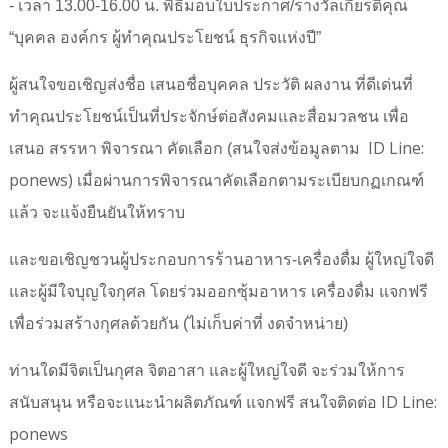
- เวลา 13.00-16.00 น. พิธีมอบใบประกาศ/รางวัลเกียรติคุณ
“บุคคล องค์กร ผู้ทำคุณประโยชน์ ธุรกิจแห่งปี”
ผู้สนใจขอเชิญส่งชื่อ เสนอชื่อบุคคล ประวัติ ผลงาน ที่ดีเด่นที่
ทำคุณประโยชน์เป็นที่ประจักษ์ต่อสังคมและสื่อมวลชน เพื่อ
ID Line:
เสนอ สรรหา พิจารณา คัดเลือก (สนใจส่งข้อมูลตาม
ponews)
เมื่อผ่านการพิจารณาคัดเลือกตามระเบียบกฏเกณฑ์
แล้ว จะแจ้งยืนยันให้ทราบ
และขอเชิญชวนผู้ประกอบการร้านอาหาร-เครื่องดื่ม ผู้ใหญ่ใจดี
และผู้มีใจบุญใจกุศล โดยร่วมออกซุ้มอาหาร เครื่องดื่ม แจกฟรี
เพื่อร่วมสร้างกุศลด้วยกัน (ไม่เก็บค่าที่ งดจำหน่าย)
ท่านใดมีจิตเป็นกุศล จิตอาสา และผู้ใหญ่ใจดี จะร่วมให้การ
ID Line:
สนับสนุน หรือจะแนะนำผลิตภัณฑ์ แจกฟรี สนใจติดต่อ
ponews