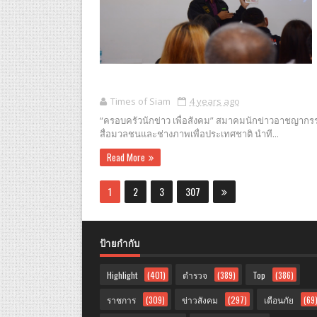
Times of Siam
4 years ago
“ครอบครัวนักข่าว เพื่อสังคม” สมาคมนักข่าวอาชญา
สื่อมวลชนและช่างภาพเพื่อประเทศชาติ นำที...
Read More
1
2
3
307
ป้ายกำกับ
Highlight
(401)
ตำรวจ
(389)
Top
(386)
ราชการ
(309)
ข่าวสังคม
(297)
เตือนภัย
(69