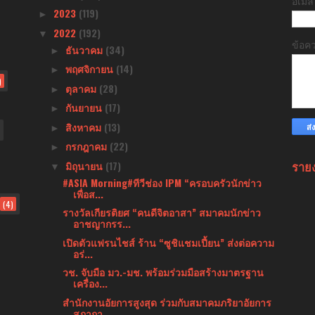
อีเม
2023
(119)
►
2022
(192)
▼
ข้อค
ธันวาคม
(34)
►
พฤศจิกายน
(14)
►
)
ตุลาคม
(28)
►
กันยายน
(17)
►
สิงหาคม
(13)
►
กรกฎาคม
(22)
►
ราย
มิถุนายน
(17)
▼
#ASIA Morning#ทีวีช่อง IPM “ครอบครัวนักข่าว
เพื่อส...
(4)
รางวัลเกียรติยศ “คนดีจิตอาสา” สมาคมนักข่าว
อาชญากรร...
เปิดตัวแฟรนไชส์ ร้าน “ซูชิแชมเปี้ยน” ส่งต่อความ
อร่...
วช. จับมือ มว.-มช. พร้อมร่วมมือสร้างมาตรฐาน
เครื่อง...
สำนักงานอัยการสูงสุด ร่วมกับสมาคมภริยาอัยการ
สภากา...