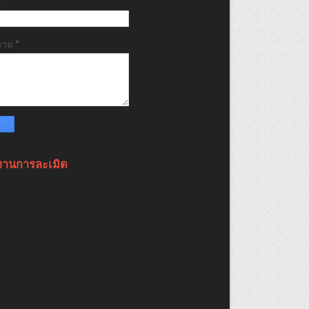
ล
*
วาม
*
งานการละเมิด