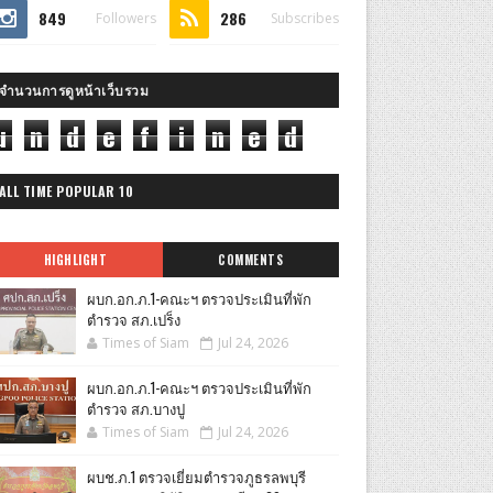
849
286
Followers
Subscribes
จำนวนการดูหน้าเว็บรวม
u
n
d
e
f
i
n
e
d
ALL TIME POPULAR 10
HIGHLIGHT
COMMENTS
ผบก.อก.ภ.1-คณะฯ ตรวจประเมินที่พัก
ตำรวจ สภ.เปร็ง
Times of Siam
Jul 24, 2026
ผบก.อก.ภ.1-คณะฯ ตรวจประเมินที่พัก
ตำรวจ สภ.บางปู
Times of Siam
Jul 24, 2026
ผบช.ภ.1 ตรวจเยี่ยมตำรวจภูธรลพบุรี