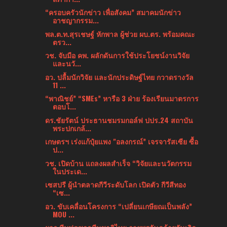
“ครอบครัวนักข่าว เพื่อสังคม” สมาคมนักข่าว
อาชญากรรม...
พล.ต.ท.สุรเชษฐ์ หักพาล ผู้ช่วย ผบ.ตร. พร้อมคณะ
ตรว...
วช. จับมือ คพ. ผลักดันการใช้ประโยชน์งานวิจัย
และนวั...
อว. ปลื้มนักวิจัย และนักประดิษฐ์ไทย กวาดรางวัล
11 ...
“พาณิชย์” “SMEs” หารือ 3 ฝ่าย ร้องเรียนมาตรการ
ตอบโ...
ดร.ชัยรัตน์ ประธานชมรมกอล์ฟ ปปร.24 สถาบัน
พระปกเกล้...
เกษตรฯ เร่งแก้ปุ๋ยแพง "อลงกรณ์” เจรจารัสเซีย ซื้อ
ป...
วช. เปิดบ้าน แถลงผลสำเร็จ “วิจัยและนวัตกรรม
ในประเด...
เซสปรี ผู้นำตลาดกีวีระดับโลก เปิดตัว กีวีสีทอง
“เซ...
อว. ขับเคลื่อนโครงการ “เปลี่ยนเกษียณเป็นพลัง”
MOU ...