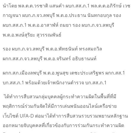
1
นำโดย พล.ต.ต.วรชาติ แสนคำ
ผบก.สส.ภ.
พล.ต.ต.อภิรักษ์ เวช
กาญจนา ผบก.ภ.จว.ลพบุรี
พ.ต.อ.ประธาน นันทกอบกุล
รอง
1
ผบก.สส.ภ.
พ.ต.อ.อาสาฬห์ ถมยา
รอง ผบก.ภ.จว.ลพบุรี
พ.ต.อ.พงษ์สุริยะ สุวรรณพันธ์
รอง ผบก.ภ.จว.ลพบุรี
พ.ต.อ.พัทธนันท์ ทรงสมถวิล
ผกก.สส.ภ.จว.ลพบุรี
พ.ต.อ.จรินทร์ อธิบธานนท์
1
ผกก.สภ.เมืองลพบุรี
พ.ต.อ.พูนสุข เตชะประเสริฐพร
ผกก.สส.
1
1
บก.สส.ภ.
พร้อมด้วยเจ้าพนักงานตำรวจ บก.สส.ภ.
ได้ทำการสืบสวนกลุ่มบุคคลผู้กระทำความผิดในพื้นที่ที่มี
พฤติการณ์ร่วมกันจัดให้มีการเล่นพนันออนไลน์เครือข่าย
UFA-D
เว็บไซต์
ต่อมาได้ทำการสืบสวนรวบรวมพยานหลักฐาน
ออกหมายจับบุคคลที่เกี่ยวข้องกับการร่วมกันกระทำความผิด