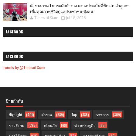
ตำรวจภาค 1 ยกระดับตำรวจ ตรวจประเมินที่พัก สภ.ลำลูกกา
เพิ่มคุณภาพชีวิตดูแลประชาชน-สังคม
Times of Siam
Jul 18, 2026
FACEBOOK
FACEBOOK
Tweets by @TimesofSiam
ป้ายกำกับ
Highlight
(401)
ตำรวจ
(389)
Top
(386)
ราชการ
(309)
ข่าวสังคม
(297)
เตือนภัย
(69)
ข่าวเศรษฐกิจ
(65)
ข่าวใต้ภาพ
(62)
ข่าวท่องเที่ยว
(55)
ข่าวการศึกษา
(49)