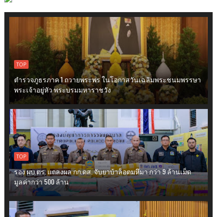
TOP
ตำรวจภูธรภาค 1 ถวายพระพร ในโอกาสวันเฉลิมพระชนมพรรษา
พระเจ้าอยู่หัว พระบรมมหาราชวัง
TOP
รอง ผบ.ตร. แถลงผล กก.ดส. จับยาบ้าล็อตมหึมา กว่า 9 ล้านเม็ด
มูลค่ากว่า 500 ล้าน