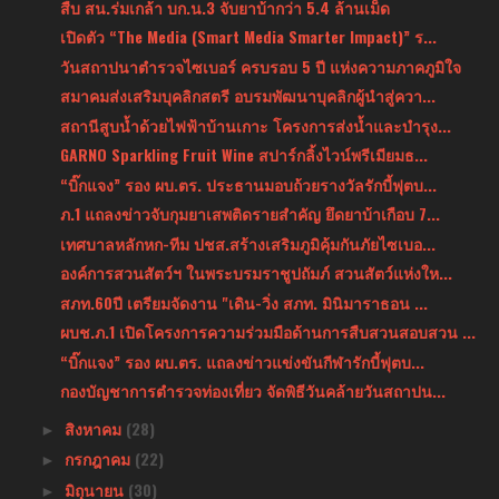
สืบ สน.ร่มเกล้า บก.น.3 จับยาบ้ากว่า 5.4 ล้านเม็ด
เปิดตัว “The Media (Smart Media Smarter Impact)” ร...
วันสถาปนาตำรวจไซเบอร์ ครบรอบ 5 ปี แห่งความภาคภูมิใจ
สมาคมส่งเสริมบุคลิกสตรี อบรมพัฒนาบุคลิกผู้นำสู่ควา...
สถานีสูบน้ำด้วยไฟฟ้าบ้านเกาะ โครงการส่งน้ำและบำรุง...
GARNO Sparkling Fruit Wine สปาร์กลิ้งไวน์พรีเมียมธ...
“บิ๊กแจง” รอง ผบ.ตร. ประธานมอบถ้วยรางวัลรักบี้ฟุตบ...
ภ.1 แถลงข่าวจับกุมยาเสพติดรายสำคัญ ยึดยาบ้าเกือบ 7...
เทศบาลหลักหก-ทีม ปชส.สร้างเสริมภูมิคุ้มกันภัยไซเบอ...
องค์การสวนสัตว์ฯ ในพระบรมราชูปถัมภ์ สวนสัตว์แห่งให...
สภท.60ปี เตรียมจัดงาน "เดิน-วิ่ง สภท. มินิมาราธอน ...
ผบช.ภ.1 เปิดโครงการความร่วมมือด้านการสืบสวนสอบสวน ...
“บิ๊กแจง” รอง ผบ.ตร. แถลงข่าวแข่งขันกีฬารักบี้ฟุตบ...
กองบัญชาการตำรวจท่องเที่ยว จัดพิธีวันคล้ายวันสถาปน...
สิงหาคม
(28)
►
กรกฎาคม
(22)
►
มิถุนายน
(30)
►