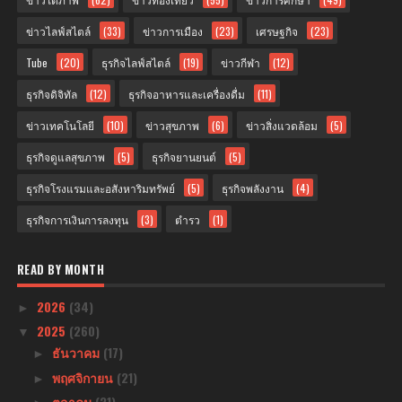
ข่าวไลฟ์สไตล์
(33)
ข่าวการเมือง
(23)
เศรษฐกิจ
(23)
Tube
(20)
ธุรกิจไลฟ์สไตล์
(19)
ข่าวกีฬา
(12)
ธุรกิจดิจิทัล
(12)
ธุรกิจอาหารและเครื่องดื่ม
(11)
ข่าวเทคโนโลยี
(10)
ข่าวสุขภาพ
(6)
ข่าวสิ่งแวดล้อม
(5)
ธุรกิจดูแลสุขภาพ
(5)
ธุรกิจยานยนต์
(5)
ธุรกิจโรงแรมและอสังหาริมทรัพย์
(5)
ธุรกิจพลังงาน
(4)
ธุรกิจการเงินการลงทุน
(3)
ตำรว
(1)
READ BY MONTH
2026
(34)
►
2025
(260)
▼
ธันวาคม
(17)
►
พฤศจิกายน
(21)
►
ตุลาคม
(31)