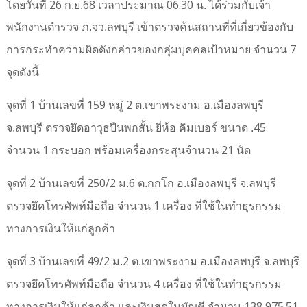
26
68
06.30
โดยวันที่
ก.ย.
เวลาประมาณ
น. ได้ร่วมกับเจ้า
พนักงานตำรวจ ภ.จว.ลพบุรี เข้าตรวจค้นสถานที่ที่เกี่ยวข้องกับ
7
การกระทำความผิดดังกล่าวของกลุ่มบุคคลเป้าหมาย จำนวน
จุดดังนี้
1
159
2
จุดที่
บ้านเลขที่
หมู่
ต.เขาพระงาม อ.เมืองลพบุรี
45
จ.ลพบุรี
ตรวจยึดอาวุธปืนพกสั้น ยี่ห้อ คิมเบอร์ ขนาด .
1
21
จำนวน
กระบอก พร้อมเครื่องกระสุนจำนวน
นัด
2
250/2
6
จุดที่
บ้านเลขที่
ม.
ต.กกโก อ.เมืองลพบุรี จ.ลพบุรี
1
ตรวจยึดโทรศัพท์มือถือ จำนวน
เครื่อง ที่ใช้ในทำธุรกรรม
ทางการเงินให้แก่ลูกค้า
3
49/2
2
จุดที่
บ้านเลขที่
ม.
ต.เขาพระงาม อ.เมืองลพบุรี จ.ลพบุรี
4
ตรวจยึดโทรศัพท์มือถือ จำนวน
เครื่อง ที่ใช้ในทำธุรกรรม
138,975.51
ทางการเงินให้แก่ลูกค้า
และเงินสดในบัญชี จำนวน