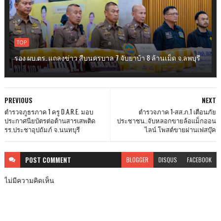
TOP
รอง ผบ.ตร. แถลงข่าว สืบนครบาล 7 จับยาบ้า 8 ล้านเม็ด จ.ลพบุรี
PREVIOUS
NEXT
ตำรวจภูธรภาค 1 ครู D.A.R.E. มอบ
ตำรวจภาค 1-สส.ภ.1 เตือนภัย
ประกาศนียบัตรต่อต้านสารเสพติด
ประชาชน..จับหลอกขายล้อแม็กออน
รร.ประชาอุปถัมภ์ จ.นนทบุรี
ไลน์ โพสต์ขายผ่านเฟสบุ๊ค
POST
COMMENT
BLOGGER
DISQUS
FACEBOOK
ไม่มีความคิดเห็น