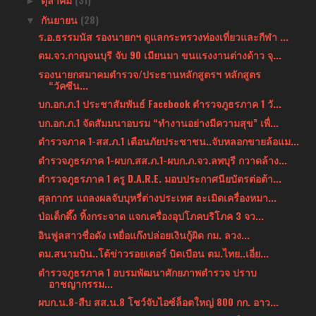
►
กันยายน
(28)
▼
ร.อ.ธรรมนัส รองนายกฯ ดูแลกระทรวงท่องเที่ยวและกีฬา ...
ตม.จว.กาญจนบุรี จับ 90 เมียนมา ขนแรงงานต่างด้าว จุ...
รองนายกสมาคมตำรวจ/ประธานหลักสูตรฯ หลักสูตร
“วัคซีน...
บก.อก.ภ.1 ประชาสัมพันธ์ Facebook ตำรวจภูธรภาค 1 วั...
บก.อก.ภ.1 จัดสัมมนาอบรม “ทำงานอย่างมีความสุข” เพื่...
ตำรวจภาค 1-สส.ภ.1 เตือนภัยประชาชน..จับหลอกขายล้อแม...
ตำรวจภูธรภาค 1-ผบก.สส.ภ.1-ผบก.ภ.จว.ลพบุรี กวาดล้าง...
ตำรวจภูธรภาค 1 ครู D.A.R.E. มอบประกาศนียบัตรต่อต้า...
ศุลกากร แถลงผลจับบุหรี่ต่างประเทศ ละเมิดเครื่องหมา...
ป่อเต็กตึ๊ง ทิ้งกระจาด แจกเครื่องอุปโภคบริโภค 3 จว...
อินฟูลสาวชื่อดัง เหยื่อแก๊งปล่อยเงินกู้ผิด กม. ลวง...
ตม.สนามบิน..โต้ข่าวรอยเตอร์ บิดเบือน ตม.ไทย..เอี่ย...
ตำรวจภูธรภาค 1 อบรมพัฒนาศักยภาพตำรวจ ปราบ
อาชญากรรม...
ผบก.น.8-สืบ สส.น.8 โชว์จับไอซ์ล็อตใหญ่ 800 กก. อาว...