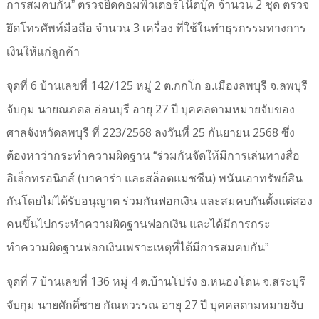
2
การสมคบกัน”
ตรวจยึดคอมพิวเตอร์โน๊ตบุ๊ค จำนวน
ชุด
ตรวจ
3
ยึดโทรศัพท์มือถือ จำนวน
เครื่อง ที่ใช้ในทำธุรกรรมทางการ
เงินให้แก่ลูกค้า
6
142/125
2
จุดที่
บ้านเลขที่
หมู่
ต.กกโก อ.เมืองลพบุรี จ.ลพบุรี
27
จับกุม นายณภดล อ่อนบุรี อายุ
ปี บุคคลตามหมายจับของ
223/2568
25
2568
ศาลจังหวัดลพบุรี ที่
ลงวันที่
กันยายน
ซึ่ง
ต้องหาว่ากระทำความผิดฐาน “ร่วมกันจัดให้มีการเล่นทางสื่อ
อิเล็กทรอนิกส์ (บาคาร่า และสล็อตแมชชีน) พนันเอาทรัพย์สิน
กันโดยไม่ได้รับอนุญาต ร่วมกันฟอกเงิน และสมคบกันตั้งแต่สอง
คนขึ้นไปกระทำความผิดฐานฟอกเงิน และได้มีการกระ
ทำความผิดฐานฟอกเงินเพราะเหตุที่ได้มีการสมคบกัน”
7
136
4
จุดที่
บ้านเลขที่
หมู่
ต.บ้านโปร่ง อ.หนองโดน จ.สระบุรี
27
จับกุม นายศักดิ์ชาย กัณหวรรณ อายุ
ปี บุคคลตามหมายจับ