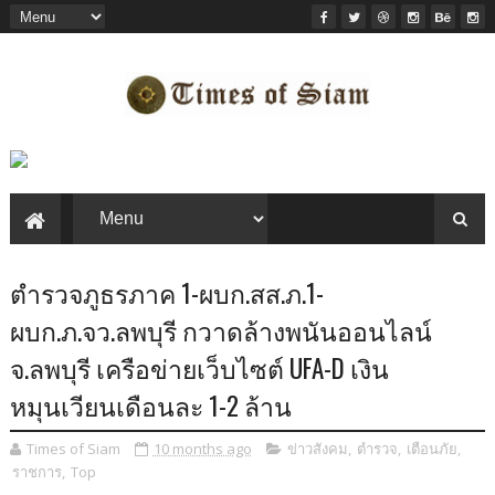
ตำรวจภูธรภาค 1-ผบก.สส.ภ.1-
ผบก.ภ.จว.ลพบุรี กวาดล้างพนันออนไลน์
จ.ลพบุรี เครือข่ายเว็บไซต์ UFA-D เงิน
หมุนเวียนเดือนละ 1-2 ล้าน
Times of Siam
10 months ago
ข่าวสังคม
,
ตำรวจ
,
เตือนภัย
,
ราชการ
,
Top