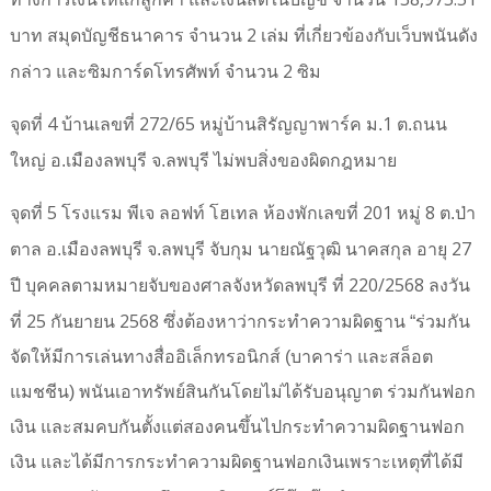
2
บาท
สมุดบัญชีธนาคาร จำนวน
เล่ม ที่เกี่ยวข้องกับเว็บพนันดัง
2
กล่าว
และ
ซิมการ์ดโทรศัพท์ จำนวน
ซิม
4
272/65
1
จุดที่
บ้านเลขที่
หมู่บ้านสิรัญญาพาร์ค ม.
ต.ถนน
ใหญ่ อ.เมืองลพบุรี จ.ลพบุรี ไม่พบสิ่งของผิดกฎหมาย
5
201
8
จุดที่
โรงแรม พีเจ ลอฟท์ โฮเทล ห้องพักเลขที่
หมู่
ต.ป่า
27
ตาล อ.เมืองลพบุรี จ.ลพบุรี
จับกุม นายณัฐวุฒิ นาคสกุล อายุ
220/2568
ปี บุคคลตามหมายจับของศาลจังหวัดลพบุรี ที่
ลงวัน
25
2568
ที่
กันยายน
ซึ่งต้องหาว่ากระทำความผิดฐาน “ร่วมกัน
จัดให้มีการเล่นทางสื่ออิเล็กทรอนิกส์ (บาคาร่า และสล็อต
แมชชีน) พนันเอาทรัพย์สินกันโดยไม่ได้รับอนุญาต ร่วมกันฟอก
เงิน และสมคบกันตั้งแต่สองคนขึ้นไปกระทำความผิดฐานฟอก
เงิน และได้มีการกระทำความผิดฐานฟอกเงินเพราะเหตุที่ได้มี