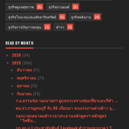
ธุรกิจดูแลสุขภาพ
(5)
ธุรกิจยานยนต์
(5)
ธุรกิจโรงแรมและอสังหาริมทรัพย์
(5)
ธุรกิจพลังงาน
(4)
ธุรกิจการเงินการลงทุน
(3)
ตำรว
(1)
READ BY MONTH
2026
(34)
►
2025
(260)
▼
ธันวาคม
(17)
►
พฤศจิกายน
(21)
►
ตุลาคม
(31)
►
กันยายน
(28)
▼
ร.อ.ธรรมนัส รองนายกฯ ดูแลกระทรวงท่องเที่ยวและกีฬา ...
ตม.จว.กาญจนบุรี จับ 90 เมียนมา ขนแรงงานต่างด้าว จุ...
รองนายกสมาคมตำรวจ/ประธานหลักสูตรฯ หลักสูตร
“วัคซีน...
บก.อก.ภ.1 ประชาสัมพันธ์ Facebook ตำรวจภูธรภาค 1 วั...