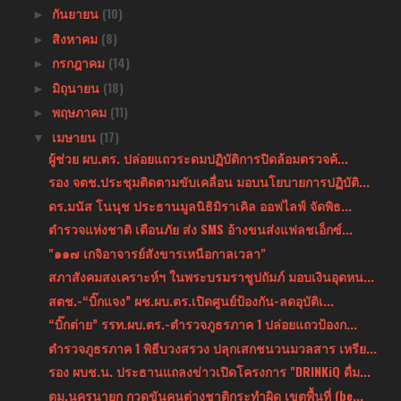
กันยายน
(10)
►
สิงหาคม
(8)
►
กรกฎาคม
(14)
►
มิถุนายน
(18)
►
พฤษภาคม
(11)
►
เมษายน
(17)
▼
ผู้ช่วย ผบ.ตร. ปล่อยแถวระดมปฏิบัติการปิดล้อมตรวจค้...
รอง จตช.ประชุมติดตามขับเคลื่อน มอบนโยบายการปฏิบัติ...
ดร.มนัส โนนุช ประธานมูลนิธิมิราเคิล ออฟไลฟ์ จัดพิธ...
ตำรวจแห่งชาติ เตือนภัย ส่ง SMS อ้างขนส่งแฟลชเอ็กซ์...
"๑๑๗ เกจิอาจารย์สังขารเหนือกาลเวลา"
สภาสังคมสงเคราะห์ฯ ในพระบรมราชูปถัมภ์ มอบเงินอุดหน...
สตช.-“บิ๊กแจง” ผช.ผบ.ตร.เปิดศูนย์ป้องกัน-ลดอุบัติเ...
“บิ๊กต่าย” รรท.ผบ.ตร.-ตำรวจภูธรภาค 1 ปล่อยแถวป้องก...
ตำรวจภูธรภาค 1 พิธีบวงสรวง ปลุกเสกชนวนมวลสาร เหรีย...
รอง ผบช.น. ประธานแถลงข่าวเปิดโครงการ "DRINKiQ ดื่ม...
ตม.นครนายก กวดขันคนต่างชาติกระทำผิด เขตพื้นที่ (be...