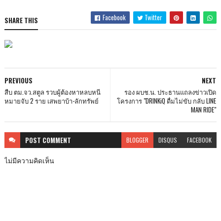
Facebook
Twitter
SHARE THIS
PREVIOUS
NEXT
สืบ ตม.จว.สตูล รวบผู้ต้องหาหลบหนี
รอง ผบช.น. ประธานแถลงข่าวเปิด
หมายจับ 2 ราย เสพยาบ้า-ลักทรัพย์
โครงการ "DRINKiQ ดื่มไม่ขับ กลับ LINE
MAN RIDE"
POST
COMMENT
BLOGGER
DISQUS
FACEBOOK
ไม่มีความคิดเห็น