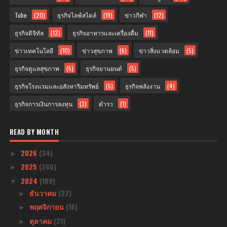
Tube
(20)
ธุรกิจไลฟ์สไตล์
(19)
ข่าวกีฬา
(12)
ธุรกิจดิจิทัล
(12)
ธุรกิจอาหารและเครื่องดื่ม
(11)
ข่าวเทคโนโลยี
(10)
ข่าวสุขภาพ
(6)
ข่าวสิ่งแวดล้อม
(5)
ธุรกิจดูแลสุขภาพ
(5)
ธุรกิจยานยนต์
(5)
ธุรกิจโรงแรมและอสังหาริมทรัพย์
(5)
ธุรกิจพลังงาน
(4)
ธุรกิจการเงินการลงทุน
(3)
ตำรว
(1)
READ BY MONTH
2026
(34)
►
2025
(260)
►
2024
(189)
▼
ธันวาคม
(22)
►
พฤศจิกายน
(16)
►
ตุลาคม
(21)
►