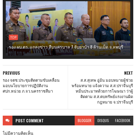
TOP
รอง ผบ.ตร. แถลงข่าว สืบนครบาล 7 จับยาบ้า 8 ล้านเม็ด จ.ลพบุรี
PREVIOUS
NEXT
รอง จตช.ประชุมติดตามขับเคลื่อน
ส.ส.สุเทพ อู่อ้น มอบหมายผู้ช่วย
มอบนโยบายการปฏิบัติงาน
พร้อมทนาย แจ้งความ ส.ส.ปราจีนบุรี
ศปก.หน่วย ภ.จว.นครราชสีมา
หมิ่นประมาทด้วยการโฆษณา ว่าผู้
ติดตาม ส.ส.ตบทรัพย์แรงงานผิด
กฎหมาย จ.ปราจีนบุรี
POST
COMMENT
BLOGGER
DISQUS
FACEBOOK
ไม่มีความคิดเห็น