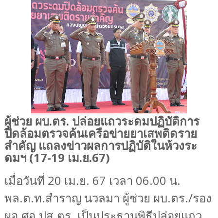
ผู้ช่วย ผบ.ตร. ปล่อยแถวระดมปฏิบัติการ
ปิดล้อมตรวจค้นเครือข่ายยาเสพติดราย
สำคัญ แถลงข่าวผลการปฏิบัติในห้วงระ
ดมฯ (17-19 เม.ย.67)
เมื่อวันที่ 20 เม.ย. 67 เวลา 06.00 น.
พล.ต.ท.สำราญ นวลมา ผู้ช่วย ผบ.ตร./รอง
ผอ.ศอ.ปส.ตร. เป็นประธานพิธีปล่อยแถว