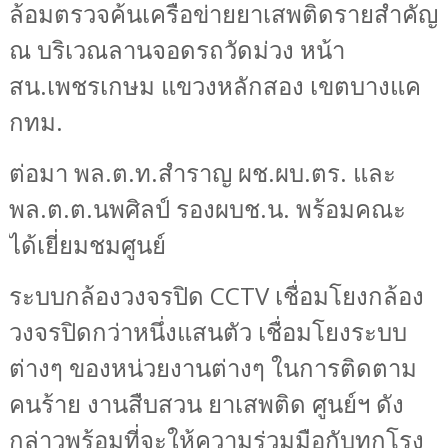
ล้อมตรวจค้นเครือข่ายยาเสพติดรายสำคัญ
ณ บริเวณลานจอดรถวัดม่วง หน้า
สน.เพชรเกษม แขวงหลักสอง เขตบางแค
กทม.
ต่อมา
พล.ต.ท.สำราญ
ผช.ผบ.ตร. และ
พล.ต.ต.นพศิลป์ รองผบช.น. พร้อมคณะ
ได้เยี่ยมชมศูนย์
ระบบกล้องวงจรปิด
CCTV
เชื่อมโยงกล้อง
วงจรปิดกว่าหนึ่งแสนตัว เชื่อมโยงระบบ
ต่างๆ ของหน่วยงานต่างๆ ในการติดตาม
คนร้าย
งานสืบสวน ยาเสพติด ศูนย์ฯ ดัง
กล่าวพร้อมที่จะให้ความร่วมมือกับทุกโรง