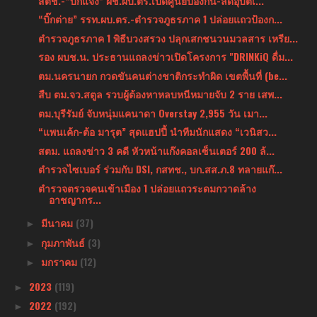
สตช.-“บิ๊กแจง” ผช.ผบ.ตร.เปิดศูนย์ป้องกัน-ลดอุบัติเ...
“บิ๊กต่าย” รรท.ผบ.ตร.-ตำรวจภูธรภาค 1 ปล่อยแถวป้องก...
ตำรวจภูธรภาค 1 พิธีบวงสรวง ปลุกเสกชนวนมวลสาร เหรีย...
รอง ผบช.น. ประธานแถลงข่าวเปิดโครงการ "DRINKiQ ดื่ม...
ตม.นครนายก กวดขันคนต่างชาติกระทำผิด เขตพื้นที่ (be...
สืบ ตม.จว.สตูล รวบผู้ต้องหาหลบหนีหมายจับ 2 ราย เสพ...
ตม.บุรีรัมย์ จับหนุ่มแคนาดา Overstay 2,955 วัน เมา...
“แพนเค้ก-ต้อ มารุต” สุดแฮปปี้ นำทีมนักแสดง “เวนิสว...
สตม. แถลงข่าว 3 คดี หัวหน้าแก๊งคอลเซ็นเตอร์ 200 ล้...
ตำรวจไซเบอร์ ร่วมกับ DSI, กสทช., บก.สส.ภ.8 ทลายแก๊...
ตำรวจตรวจคนเข้าเมือง 1 ปล่อยแถวระดมกวาดล้าง
อาชญากร...
มีนาคม
(37)
►
กุมภาพันธ์
(3)
►
มกราคม
(12)
►
2023
(119)
►
2022
(192)
►