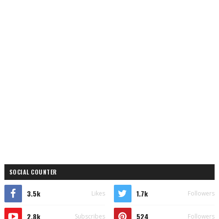
SOCIAL COUNTER
3.5k
1.7k
Likes
Followers
2.8k
524
Subscribes
Followers