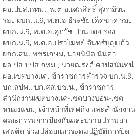
ผอ.ปปส.กทม.
,
พ.ต.อ.เศกสิทธิ์ สุภาอ้วน
รอง ผบก.น.9
,
พ.ต.อ.ธีระชัย เด็ดขาด รอง
ผบก.น.9
,
พ.ต.อ.ศุภวัช ปานแดง รอง
ผบก.น.9
,
พ.ต.อ.ปราโมทย์ จันทร์บุญแก้ว
ผกก.สน.เพชรเกษม
,
นายนิมิต นันตา
ผอ.ปส.ปปส.กทม.
,
นายณรงค์ ตาปสนันทน์
ผอ.เขตบางแค
,
ข้าราชการตำรวจ บก.น.9
,
บก.สปพ.
,
บก.สส.บช.น.
,
ข้าราชการ
สำนักงานเขตบางแค
-
เขตบางบอน
-
เขต
หนองแขม
,
เจ้าหน้าที่เทศกิจ และสำนักงาน
คณะกรรมการป้องกันและปราบปรามยา
เสพติด ร่วมปล่อยแถวระดมปฏิบัติการปิด