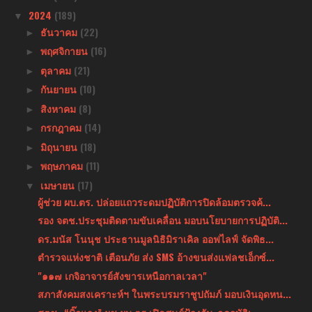
2024
(189)
▼
ธันวาคม
(22)
►
พฤศจิกายน
(16)
►
ตุลาคม
(21)
►
กันยายน
(10)
►
สิงหาคม
(8)
►
กรกฎาคม
(14)
►
มิถุนายน
(18)
►
พฤษภาคม
(11)
►
เมษายน
(17)
▼
ผู้ช่วย ผบ.ตร. ปล่อยแถวระดมปฏิบัติการปิดล้อมตรวจค้...
รอง จตช.ประชุมติดตามขับเคลื่อน มอบนโยบายการปฏิบัติ...
ดร.มนัส โนนุช ประธานมูลนิธิมิราเคิล ออฟไลฟ์ จัดพิธ...
ตำรวจแห่งชาติ เตือนภัย ส่ง SMS อ้างขนส่งแฟลชเอ็กซ์...
"๑๑๗ เกจิอาจารย์สังขารเหนือกาลเวลา"
สภาสังคมสงเคราะห์ฯ ในพระบรมราชูปถัมภ์ มอบเงินอุดหน...