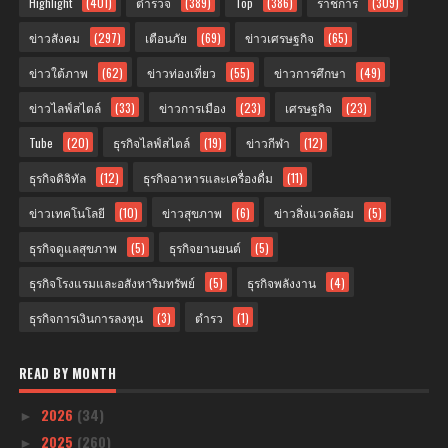
Highlight
(401)
ตำรวจ
(389)
Top
(386)
ราชการ
(309)
ข่าวสังคม
(297)
เตือนภัย
(69)
ข่าวเศรษฐกิจ
(65)
ข่าวใต้ภาพ
(62)
ข่าวท่องเที่ยว
(55)
ข่าวการศึกษา
(49)
ข่าวไลฟ์สไตล์
(33)
ข่าวการเมือง
(23)
เศรษฐกิจ
(23)
Tube
(20)
ธุรกิจไลฟ์สไตล์
(19)
ข่าวกีฬา
(12)
ธุรกิจดิจิทัล
(12)
ธุรกิจอาหารและเครื่องดื่ม
(11)
ข่าวเทคโนโลยี
(10)
ข่าวสุขภาพ
(6)
ข่าวสิ่งแวดล้อม
(5)
ธุรกิจดูแลสุขภาพ
(5)
ธุรกิจยานยนต์
(5)
ธุรกิจโรงแรมและอสังหาริมทรัพย์
(5)
ธุรกิจพลังงาน
(4)
ธุรกิจการเงินการลงทุน
(3)
ตำรว
(1)
READ BY MONTH
2026
(34)
►
2025
(260)
►