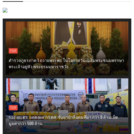
TOP
ตำรวจภูธรภาค 1 ถวายพระพร ในโอกาสวันเฉลิมพระชนมพรรษา
พระเจ้าอยู่หัว พระบรมมหาราชวัง
TOP
รอง ผบ.ตร. แถลงผล กก.ดส. จับยาบ้าล็อตมหึมา กว่า 9 ล้านเม็ด
มูลค่ากว่า 500 ล้าน