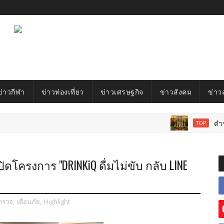
ข่าวกีฬา
ข่าวท่องเที่ยว
ข่าวเศรษฐกิจ
ข่าวสังคม
ข่าว
ตำรวจภูธร
TOP
โครงการ "DRINKiQ ดื่มไม่ขับ กลับ LINE
ำรวจ
,
เตือนภัย
,
Highlight