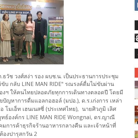
.ต.ต.ธวัช วงศ์สง่า รอง ผบช.น. เป็นประธานการประชุม
ม่ขับ กลับ
LINE MAN RIDE"
รณรงค์ดื่มไม่ขับผ่าน
งฯ ให้คนไทยปลอดภัยทุกการเดินทางตลอดปี โดยมี
ไขปัญหาการดื่มแอลกอฮอล์ (มปอ.)
,
ด.ร.เก่งการ เหล่า
โอ โมเอ็ท เฮนเนสซี่ (ประเทศไทย)
,
นายศิวภูมิ เลิศ
ุทธ์องค์กร
LINE MAN RIDE Wongnai,
ดร.ญาณี
การค้าธุรกิจร้านอาหารกลางคืน และเจ้าหน้าที่
 ห้องปารุสกวัน 2