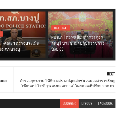
HIGHLIGHT
HT
ผบช.ภ.1 ตรวจเยี่ยมตำรวจภูธร
ภ.1-คณะฯ ตรวจประเมิน
ลพบุรี ประชุมผลปฏิบัติราชการ
รวจ สภ.บางปู
ปีงบ 69
NEXT
acon
ตำรวจภูธรภาค 1 พิธีบวงสรวง ปลุกเสกชนวนมวลสาร เหรียญ
“เซียนแปะโรงสี รุ่น เฮงตลอดกาล” โดยคณะที่ปรึกษา กต.ตร.
BLOGGER
DISQUS
FACEBOOK