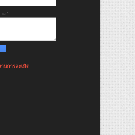
วาม
*
งานการละเมิด