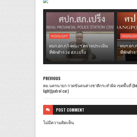
HIGHLIGHT
HIGHLIG
ผบก.อก.ภ.1-คณะฯ ตรวจประเมิน
ผบก.อก.
ที่พักตำรวจ สภ.เปร็ง
ที่พักตำ
PREVIOUS
ตม.นครนายก กวดขันคนต่างชาติกระทำผิด เขตพื้นที่ (be
light)(patrol car)
POST
COMMENT
ไม่มีความคิดเห็น