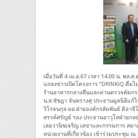
เมื่อวันที่ 4 เม.ย.67 เวลา 14.00 น. พล
แถลงข่าวเปิดโครงการ "
DRINKiQ
ดื่มไ
ร้านอาหารกลางคืนและด่านตรวจคัดกรอ
น.ส.ชัชฎา จันทรางศุ ประธานมูลนิธิแก้
วิโรจนกุล ผอ.ฝ่ายองค์กรสัมพันธ์ ดิอาจิ
สรรค์ศรัญย์ รอง ประธานอาวุโสฝ่ายกลย
เลยวานิชเจริญ เลขาและกรรมการ สมาคม
หน่วยงานที่เกี่ยวข้อง เข้าร่วมประชุม ณ