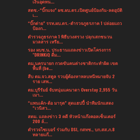
เงินอุดหน...
สตช.-“บิ๊กแจง” ผช.ผบ.ตร.เปิดศูนย์ป้องกัน-ลดอุบัติ
เ...
“บิ๊กต่าย” รรท.ผบ.ตร.-ตำรวจภูธรภาค 1 ปล่อยแถว
ป้องก...
ตำรวจภูธรภาค 1 พิธีบวงสรวง ปลุกเสกชนวน
มวลสาร เหรีย...
รอง ผบช.น. ประธานแถลงข่าวเปิดโครงการ
"DRINKiQ ดื่ม...
ตม.นครนายก กวดขันคนต่างชาติกระทำผิด เขต
พื้นที่ (be...
สืบ ตม.จว.สตูล รวบผู้ต้องหาหลบหนีหมายจับ 2
ราย เสพ...
ตม.บุรีรัมย์ จับหนุ่มแคนาดา Overstay 2,955 วัน
เมา...
“แพนเค้ก-ต้อ มารุต” สุดแฮปปี้ นำทีมนักแสดง
“เวนิสว...
สตม. แถลงข่าว 3 คดี หัวหน้าแก๊งคอลเซ็นเตอร์
200 ล้...
ตำรวจไซเบอร์ ร่วมกับ DSI, กสทช., บก.สส.ภ.8
ทลายแก๊...