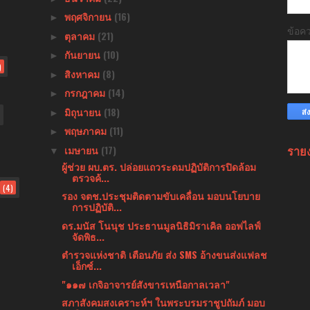
พฤศจิกายน
(16)
►
ข้อค
ตุลาคม
(21)
►
กันยายน
(10)
►
)
สิงหาคม
(8)
►
กรกฎาคม
(14)
►
มิถุนายน
(18)
►
พฤษภาคม
(11)
►
ราย
เมษายน
(17)
▼
ผู้ช่วย ผบ.ตร. ปล่อยแถวระดมปฏิบัติการปิดล้อม
ตรวจค้...
(4)
รอง จตช.ประชุมติดตามขับเคลื่อน มอบนโยบาย
การปฏิบัติ...
ดร.มนัส โนนุช ประธานมูลนิธิมิราเคิล ออฟไลฟ์
จัดพิธ...
ตำรวจแห่งชาติ เตือนภัย ส่ง SMS อ้างขนส่งแฟลช
เอ็กซ์...
"๑๑๗ เกจิอาจารย์สังขารเหนือกาลเวลา"
สภาสังคมสงเคราะห์ฯ ในพระบรมราชูปถัมภ์ มอบ